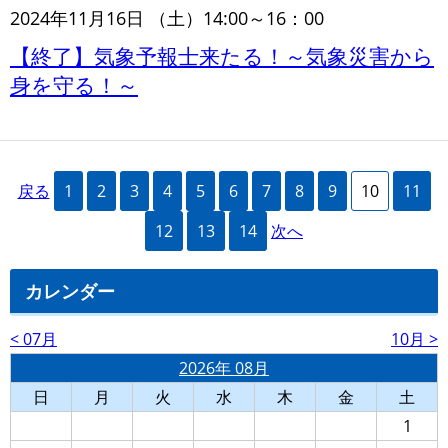
2024年11月16日 （土）14:00～16：00
【終了】気象予報士来たる！～気象災害から
身を守る！～
戻る
1
2
3
4
5
6
7
8
9
10
11
12
13
14
次へ
カレンダー
< 07月
10月 >
2026年 08月
日
月
火
水
木
金
土
1