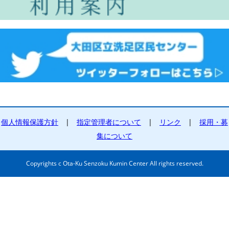
個人情報保護方針
|
指定管理者について
|
リンク
|
採用・募
集について
Copyrights c Ota-Ku Senzoku Kumin Center All rights reserved.