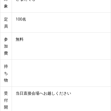
象
定
100名
員
参
無料
加
費
持
ち
物
受
当日直接会場へお越しください
付
開