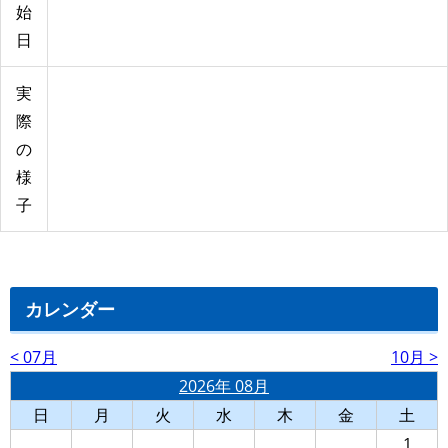
始
日
実
際
の
様
子
カレンダー
< 07月
10月 >
2026年 08月
日
月
火
水
木
金
土
1