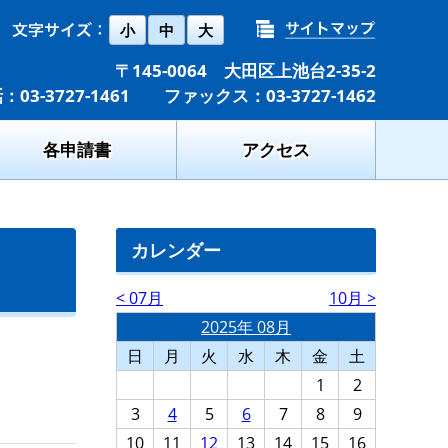
小
中
大
〒145-0064 大田区上池台2-35-2
：03-3727-1461 ファックス：03-3727-1462
各申請書
アクセス
カレンダー
< 07月
10月 >
2025年 08月
日
月
火
水
木
金
土
1
2
3
4
5
6
7
8
9
10
11
12
13
14
15
16