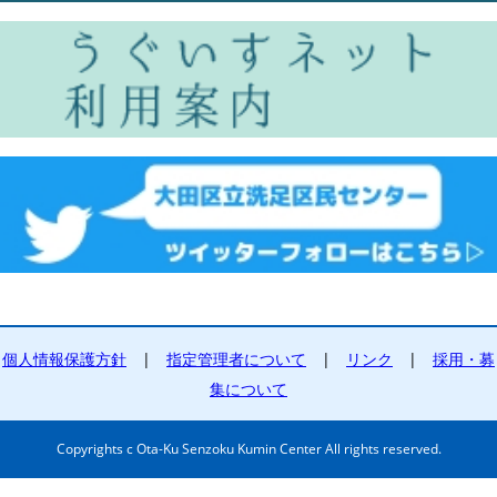
個人情報保護方針
|
指定管理者について
|
リンク
|
採用・募
集について
Copyrights c Ota-Ku Senzoku Kumin Center All rights reserved.