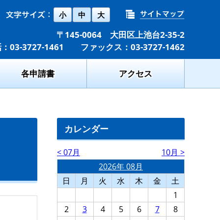
小
中
大
〒145-0064 大田区上池台2-35-2
：03-3727-1461 ファックス：03-3727-1462
各申請書
アクセス
カレンダー
< 07月
10月 >
2026年 08月
日
月
火
水
木
金
土
1
2
3
4
5
6
7
8