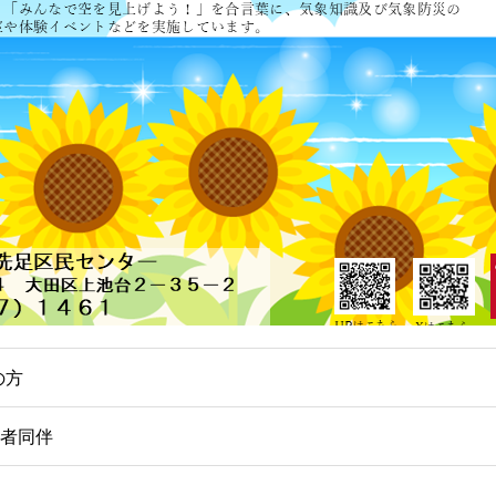
の方
護者同伴