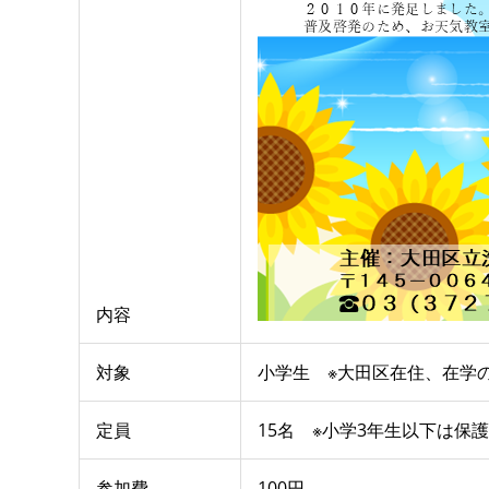
内容
対象
小学生 ※大田区在住、在学
定員
15名 ※小学3年生以下は保
参加費
100円