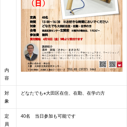
内
容
対
どなたでも※大田区在住、在勤、在学の方
象
定
40名 当日参加も可能です
員