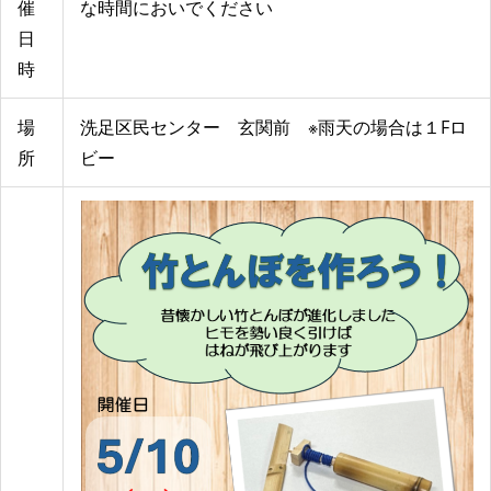
催
な時間においでください
日
時
場
洗足区民センター 玄関前 ※雨天の場合は１Fロ
所
ビー