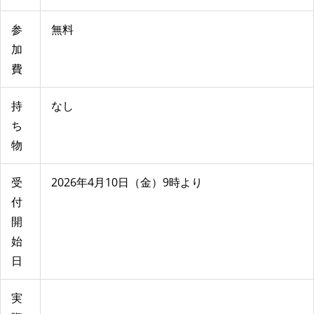
参
無料
加
費
持
なし
ち
物
受
2026年4月10日（金）9時より
付
開
始
日
実