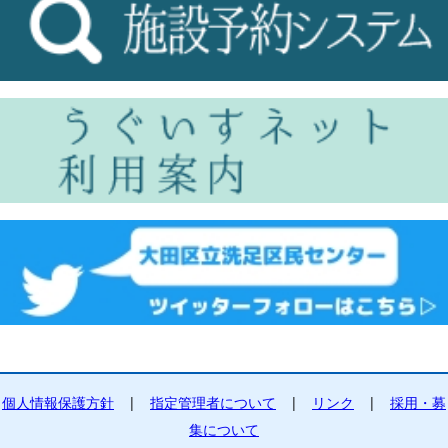
個人情報保護方針
|
指定管理者について
|
リンク
|
採用・募
集について